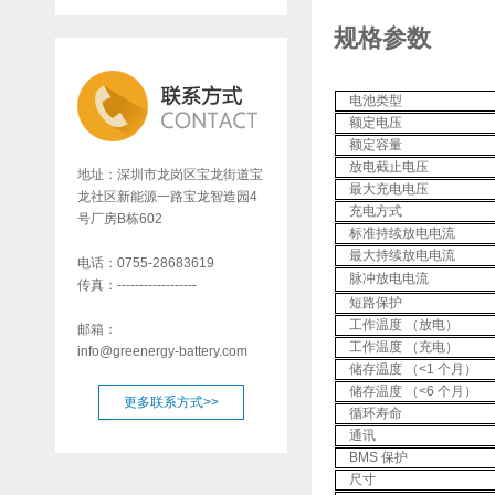
规格参数
电池类型
额定电压
额定容量
放电截止电压
地址：深圳市龙岗区宝龙街道宝
最大充电电压
龙社区新能源一路宝龙智造园4
充电方式
号厂房B栋602
标准持续放电电流
最大持续放电电流
电话：0755-28683619
脉冲放电电流
传真：------------------
短路保护
工作温度 （放电）
邮箱：
工作温度 （充电）
info@greenergy-battery.com
储存温度 （<1 个月）
储存温度 （<6 个月）
更多联系方式>>
循环寿命
通讯
BMS 保护
尺寸